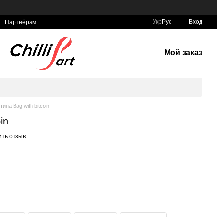
Укр
Рус
Вход
Партнёрам
Мой заказ
тина Bag with bitcoin
in
ить отзыв