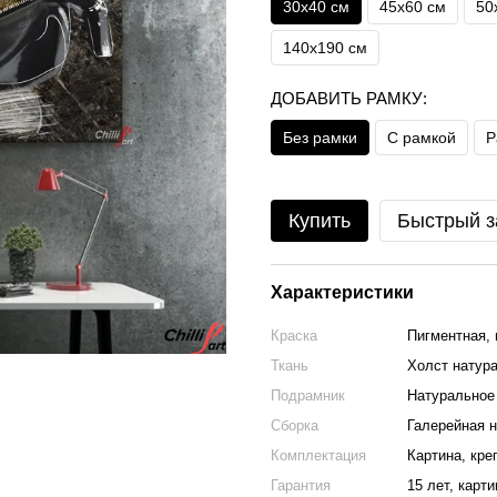
30х40 см
45х60 см
50
140x190 см
ДОБАВИТЬ РАМКУ:
Без рамки
С рамкой
Р
Купить
Быстрый з
Характеристики
Краска
Пигментная, 
Ткань
Холст натура
Подрамник
Натуральное 
Сборка
Галерейная н
Комплектация
Картина, кре
Гарантия
15 лет, карт