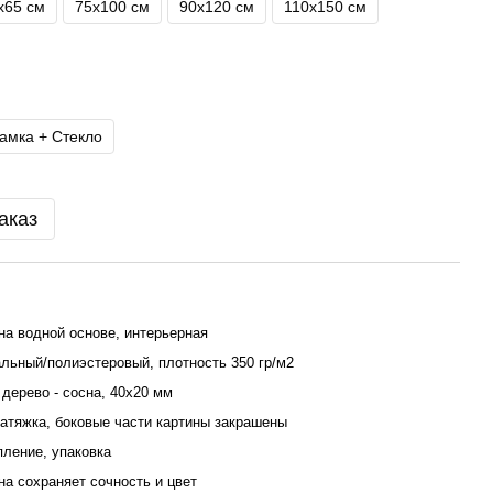
х65 см
75х100 см
90х120 см
110x150 см
амка + Стекло
аказ
на водной основе, интерьерная
льный/полиэстеровый, плотность 350 гр/м2
дерево - сосна, 40x20 мм
атяжка, боковые части картины закрашены
пление, упаковка
ина сохраняет сочность и цвет