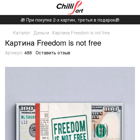
🎁 При покупке 2-х картин, третья в подарок🎁
Каталог
Деньги
Картина Freedom is not free
Картина Freedom is not free
Артикул:
488
Оставить отзыв