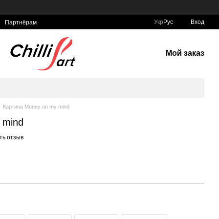
Укр
Рус
Вход
Партнёрам
Мой заказ
Картина Money on my mind
 mind
ть отзыв