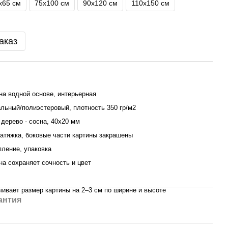
х65 см
75х100 см
90х120 см
110x150 см
аказ
на водной основе, интерьерная
льный/полиэстеровый, плотность 350 гр/м2
дерево - сосна, 40x20 мм
атяжка, боковые части картины закрашены
пление, упаковка
ина сохраняет сочность и цвет
ивает размер картины на 2–3 см по ширине и высоте
антия