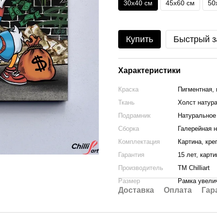
30х40 см
45х60 см
50
Купить
Быстрый з
Характеристики
Краска
Пигментная, 
Ткань
Холст натура
Подрамник
Натуральное 
Сборка
Галерейная н
Комплектация
Картина, кре
Гарантия
15 лет, карт
Производитель
ТМ Chilliart
Размер
Рамка увелич
Доставка
Оплата
Гар