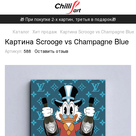
🎁 При покупке 2-х картин, третья в подарок🎁
Каталог
Хит продаж
Картина Scrooge vs Сhampagne Blue
Картина Scrooge vs Сhampagne Blue
Артикул:
588
Оставить отзыв