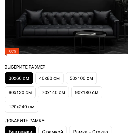
−60%
ВЫБЕРИТЕ РАЗМЕР:
30х60 см
40х80 см
50х100 см
60х120 см
70х140 см
90x180 см
120x240 см
ДОБАВИТЬ РАМКУ:
Без рамки
С рамкой
Рамка + Стекло