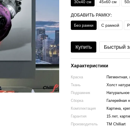
30х40 см
45х60 см
50
ДОБАВИТЬ РАМКУ:
Без рамки
С рамкой
Р
Купить
Быстрый з
Характеристики
Краска
Пигментная, 
Ткань
Холст натура
Подрамник
Натуральное 
Сборка
Галерейная н
Комплектация
Картина, кре
Гарантия
15 лет, карт
Производитель
ТМ Chilliart