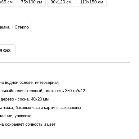
х65 см
75х100 см
90х120 см
110x150 см
амка + Стекло
аказ
на водной основе, интерьерная
льный/полиэстеровый, плотность 350 гр/м12
дерево - сосна, 40x20 мм
атяжка, боковые части картины закрашены
пление, упаковка
ина сохраняет сочность и цвет