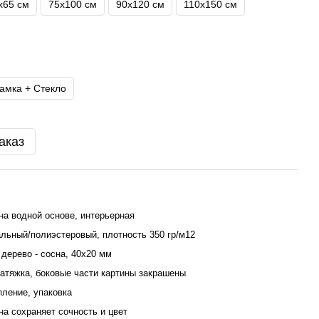
х65 см
75х100 см
90х120 см
110x150 см
амка + Стекло
аказ
на водной основе, интерьерная
льный/полиэстеровый, плотность 350 гр/м12
дерево - сосна, 40x20 мм
атяжка, боковые части картины закрашены
пление, упаковка
ина сохраняет сочность и цвет