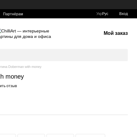
Укр
Рус
Вход
Партнёрам
Мой заказ
тина Doberman with money
th money
ить отзыв