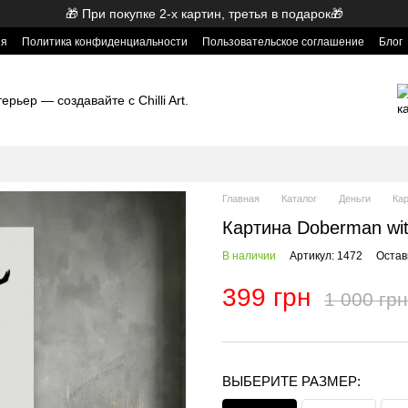
🎁 При покупке 2-х картин, третья в подарок🎁
ия
Политика конфиденциальности
Пользовательское соглашение
Блог
рьер — создавайте с Chilli Art.
Главная
Каталог
Деньги
Кар
Картина Doberman wi
В наличии
Артикул: 1472
Остав
399 грн
1 000 грн
ВЫБЕРИТЕ РАЗМЕР: