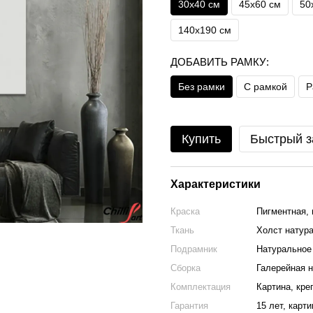
30х40 см
45х60 см
50
140x190 см
ДОБАВИТЬ РАМКУ:
Без рамки
С рамкой
Р
Купить
Быстрый з
Характеристики
Краска
Пигментная, 
Ткань
Холст натура
Подрамник
Натуральное 
Сборка
Галерейная н
Комплектация
Картина, кре
Гарантия
15 лет, карт