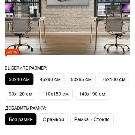
−60%
ВЫБЕРИТЕ РАЗМЕР:
30х40 см
45х60 см
50х65 см
75х100 см
90х120 см
110x150 см
140x190 см
ДОБАВИТЬ РАМКУ:
Без рамки
С рамкой
Рамка + Стекло