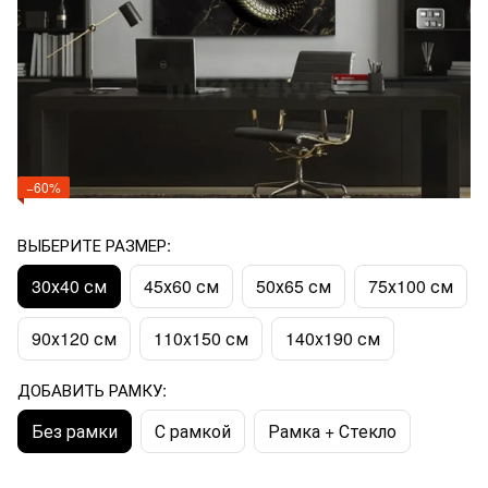
−60%
ВЫБЕРИТЕ РАЗМЕР:
30х40 см
45х60 см
50х65 см
75х100 см
90х120 см
110x150 см
140x190 см
ДОБАВИТЬ РАМКУ:
Без рамки
С рамкой
Рамка + Стекло