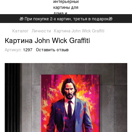
🎁 При покупке 2-х картин, третья в подарок🎁
Каталог
Личности
Картина John Wick Graffiti
Картина John Wick Graffiti
Артикул:
1297
Оставить отзыв