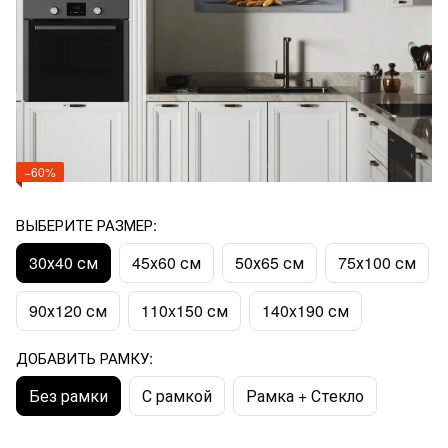
−60%
ВЫБЕРИТЕ РАЗМЕР:
30х40 см
45х60 см
50х65 см
75х100 см
90х120 см
110x150 см
140x190 см
ДОБАВИТЬ РАМКУ:
Без рамки
С рамкой
Рамка + Стекло