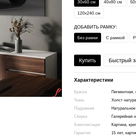
30х60 см
40х80 см
50
120x240 см
ДОБАВИТЬ РАМКУ:
Без рамки
С рамкой
Р
Купить
Быстрый з
Характеристики
Краска
Пигментная, 
Ткань
Холст натура
Подрамник
Натуральное 
Сборка
Галерейная н
Комплектация
Картина, кре
Гарантия
15 лет, карт