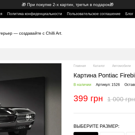
🎁 При покупке 2-х картин, третья в подарок🎁
ия
Политика конфиденциальности
Пользовательское соглашение
Блог
рьер — создавайте с Chilli Art.
Главная
Каталог
Автомобили
Картина Pontiac Fireb
В наличии
Артикул: 1526
Остав
399 грн
1 000 грн
ВЫБЕРИТЕ РАЗМЕР: