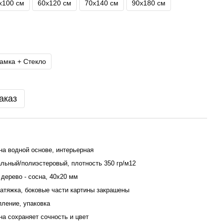
х100 см
60х120 см
70х140 см
90x180 см
амка + Стекло
аказ
на водной основе, интерьерная
льный/полиэстеровый, плотность 350 гр/м12
дерево - сосна, 40x20 мм
атяжка, боковые части картины закрашены
пление, упаковка
ина сохраняет сочность и цвет