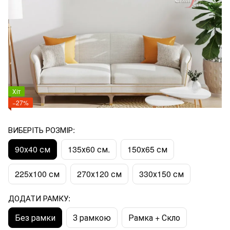
Хіт
−27%
ВИБЕРІТЬ РОЗМІР:
90х40 см
135х60 см.
150х65 см
225х100 см
270х120 см
330х150 см
ДОДАТИ РАМКУ:
Без рамки
З рамкою
Рамка + Скло