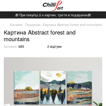
🎁 При покупці 2-х картин, третя в подарунок🎁
Каталог
Подорожі
Картина Abstract forest and mountains
Картина Abstract forest and
mountains
Артикул:
685
2 відгуки