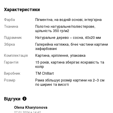
Характеристики
Фарба
Пігментна, на водній основі, інтер'єрна
Тканина
Полотно натуральне/поліестерове,
щільність 350 гр/м2
Підрамник
Натуральне дерево – сосна, 40x20 мм
Збірка
Галерейна натяжка, бічні частини картини
зафарбовані
Комплектація
Картина, кріплення, упаковка
Гарантія
15 років, картина зберігає яскравість та
колір
Виробник
ТМ Chilliart
Розмір
Рама збільшує розмір картини на 2–3 см
по ширині та висоті
Відгуки
2
Olena Kharytonova
27.01.2024 в 14:42