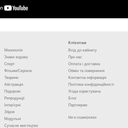
Клієнтам
Монополія
Вхід до кабінету
Знаки зодіаку
Про нас
Спорт
Оплата і доставка
Фільми/Серіали
Обмін та повернення
Тварини
Контактна інформація
Абстракція
Політика конфіденційності
Подорожі
Угода користувача
Репродукції
Блог
Інтер'єрні
Партнерам
Зброя
Ми в соцмережах
Модульні
Сучасне мистецтво