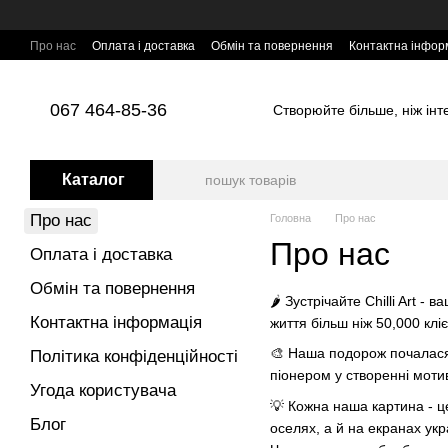
Перейти до основного контенту
Про нас
Оплата і доставка
Обмін та повернення
Контактна інфор
067 464-85-36
Створюйте більше, ніж інтер
Каталог
Про нас
Головна
Про нас
Про нас
Оплата і доставка
Обмін та повернення
🌶️ Зустрічайте Chilli Art 
Контактна інформація
життя більш ніж 50,000 кліє
🎨 Наша подорож почалася 
Політика конфіденційності
піонером у створенні моти
Угода користувача
💡 Кожна наша картина - ц
Блог
оселях, а й на екранах укр