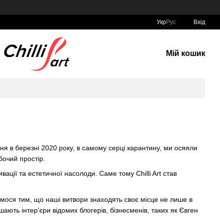
Укр
Рус
Вхід
Мій кошик
вання в березні 2020 року, в самому серці карантину, ми осяяли
бочий простір.
ції та естетичної насолоди. Саме тому Chilli Art став
ємося тим, що наші витвори знаходять своє місце не лише в
ають інтер'єри відомих блогерів, бізнесменів, таких як Євген