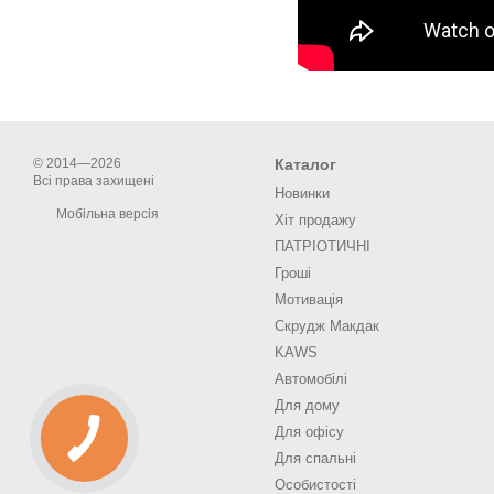
© 2014—2026
Каталог
Всі права захищені
Новинки
Мобільна версія
Хіт продажу
ПАТРІОТИЧНІ
Гроші
Мотивація
Скрудж Макдак
KAWS
Автомобілі
Для дому
Для офісу
Для спальні
Особистості