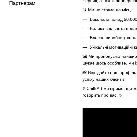
Черняк, а також барбершопів
Партнерам
🔍 Ми не стоїмо на місці:
Виконали понад 50,000
Велика спільнота понад
Власне виробництво дл
Унікальні мотиваційні к
🖼️ Ми пропонуємо найширш
шукає щось особливе, ми і
📸 Відвідайте наш профіль 
успіху наших клієнтів.
У Chilli Art ми віримо, що
говорить про вас. ✨