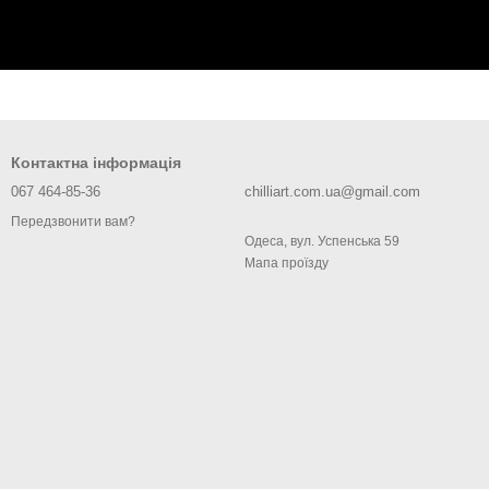
Контактна інформація
067 464-85-36
chilliart.com.ua@gmail.com
Передзвонити вам?
Одеса, вул. Успенська 59
Мапа проїзду