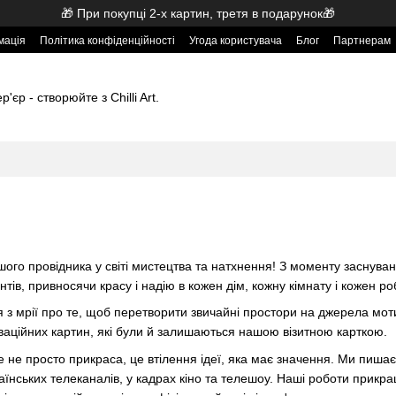
🎁 При покупці 2-х картин, третя в подарунок🎁
мація
Політика конфіденційності
Угода користувача
Блог
Партнерам
'єр - створюйте з Chilli Art.
- вашого провідника у світі мистецтва та натхнення! З моменту засну
нтів, привносячи красу і надію в кожен дім, кожну кімнату і кожен ро
з мрії про те, щоб перетворити звичайні простори на джерела мотива
ваційних картин, які були й залишаються нашою візитною карткою.
е не просто прикраса, це втілення ідеї, яка має значення. Ми пиша
аїнських телеканалів, у кадрах кіно та телешоу. Наші роботи прикраш