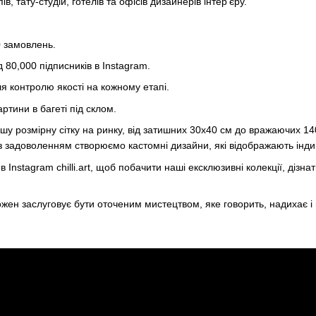
, тату-студій, готелів та офісів дизайнерів інтер'єру.
 замовлень.
 80,000 підписників в Instagram.
я контролю якості на кожному етапі.
артини в багеті під склом.
у розмірну сітку на ринку, від затишних 30х40 см до вражаючих 140
з задоволенням створюємо кастомні дизайни, які відображають індив
в Instagram chilli.art, щоб побачити наші ексклюзивні колекції, діз
 кожен заслуговує бути оточеним мистецтвом, яке говорить, надихає 