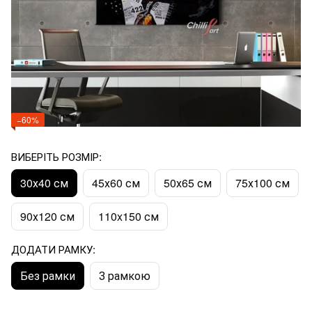
−60%
ВИБЕРІТЬ РОЗМІР:
30х40 см
45х60 см
50х65 см
75х100 см
90х120 см
110x150 см
ДОДАТИ РАМКУ:
Без рамки
З рамкою