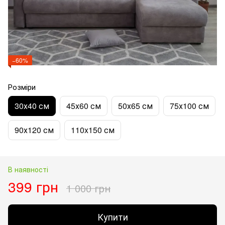
−60%
Розміри
30х40 см
45х60 см
50х65 см
75х100 см
90х120 см
110x150 см
В наявності
399 грн
1 000 грн
Купити