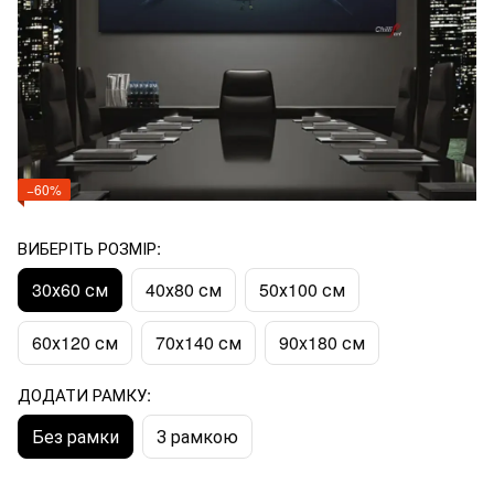
−60%
ВИБЕРІТЬ РОЗМІР:
30х60 см
40х80 см
50х100 см
60х120 см
70х140 см
90x180 см
ДОДАТИ РАМКУ:
Без рамки
З рамкою