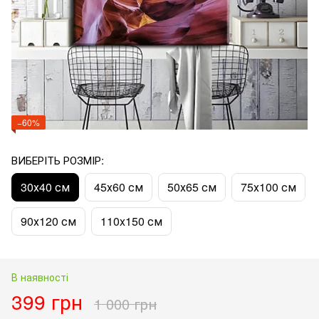
−60%
ВИБЕРІТЬ РОЗМІР:
30х40 см
45х60 см
50х65 см
75х100 см
90х120 см
110x150 см
В наявності
399 грн
1 000 грн