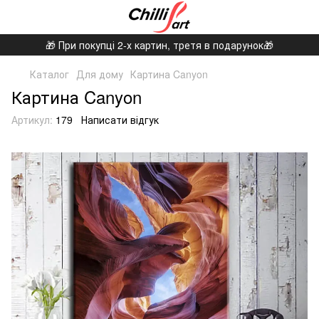
🎁 При покупці 2-х картин, третя в подарунок🎁
Каталог
Для дому
Картина Canyon
Картина Canyon
Артикул:
179
Написати відгук