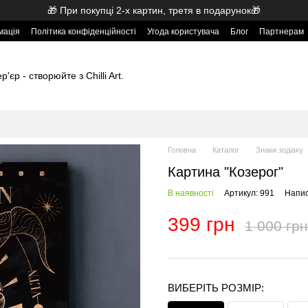
🎁 При покупці 2-х картин, третя в подарунок🎁
мація
Політика конфіденційності
Угода користувача
Блог
Партнерам
'єр - створюйте з Chilli Art.
Головна
Каталог
Знаки зодіаку
Картина "Козерог"
В наявності
Артикул: 991
Напис
399 грн
1 000 грн
ВИБЕРІТЬ РОЗМІР: