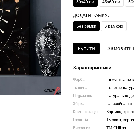
30х40 см
45х60 см
50
ДОДАТИ РАМКУ:
Без рамки
З рамкою
Купити
Замовити
Характеристики
Фарба
Пігментна, на в
Тканина
Полотно натура
Підрамник
Натуральне де
Збірка
Галерейна натя
Комплектація
Картина, кріпл
Гарантія
15 років, карти
Виробник
ТМ Chilliart