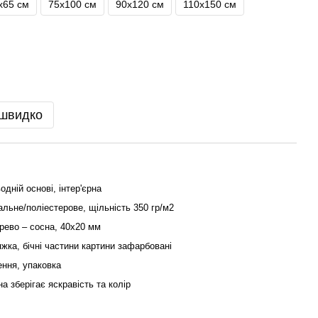
х65 см
75х100 см
90х120 см
110x150 см
 швидко
одній основі, інтер'єрна
льне/поліестерове, щільність 350 гр/м2
рево – сосна, 40x20 мм
жка, бічні частини картини зафарбовані
ення, упаковка
на зберігає яскравість та колір