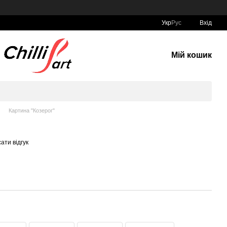
Укр
Рус
Вхід
Мій кошик
Картина "Козерог"
ати відгук