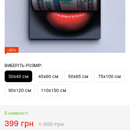
−60%
ВИБЕРІТЬ РОЗМІР:
30х40 см
45х60 см
50х65 см
75х100 см
90х120 см
110x150 см
В наявності
399 грн
1 000 грн