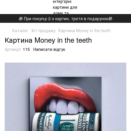
🎁 При покупці 2-х картин, третя в подарунок🎁
Каталог
Хіт продажу
Картина Money in the teeth
Картина Money in the teeth
Артикул:
115
Написати відгук