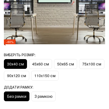
−60%
ВИБЕРІТЬ РОЗМІР:
30х40 см
45х60 см
50х65 см
75х100 см
90х120 см
110x150 см
ДОДАТИ РАМКУ:
Без рамки
З рамкою