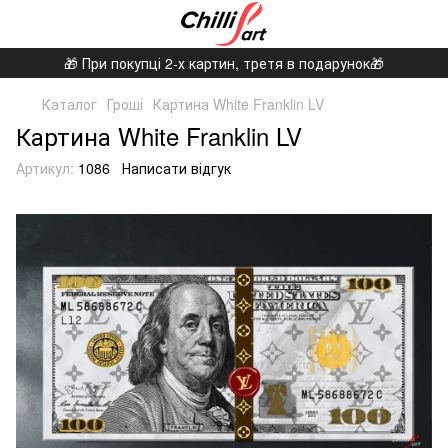
🎁 При покупці 2-х картин, третя в подарунок🎁
Каталог
Гроші
Картина White Franklin LV
Картина White Franklin LV
Артикул:
1086
Написати відгук