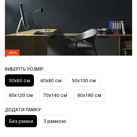
−60%
ВИБЕРІТЬ РОЗМІР:
30х60 см
40х80 см
50х100 см
60х120 см
70х140 см
90x180 см
ДОДАТИ РАМКУ:
Без рамки
З рамкою