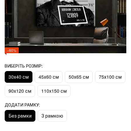
−60%
ВИБЕРІТЬ РОЗМІР:
30х40 см
45х60 см
50х65 см
75х100 см
90х120 см
110x150 см
ДОДАТИ РАМКУ:
Без рамки
З рамкою