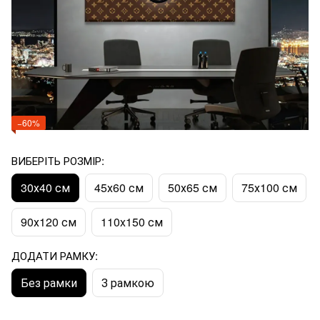
−60%
ВИБЕРІТЬ РОЗМІР:
30х40 см
45х60 см
50х65 см
75х100 см
90х120 см
110x150 см
ДОДАТИ РАМКУ:
Без рамки
З рамкою