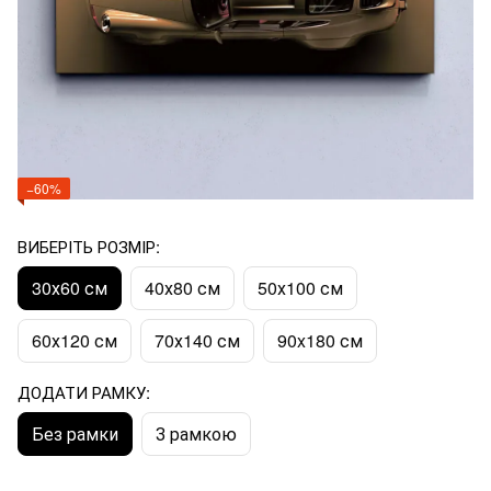
−60%
ВИБЕРІТЬ РОЗМІР:
30х60 см
40х80 см
50х100 см
60х120 см
70х140 см
90x180 см
ДОДАТИ РАМКУ:
Без рамки
З рамкою