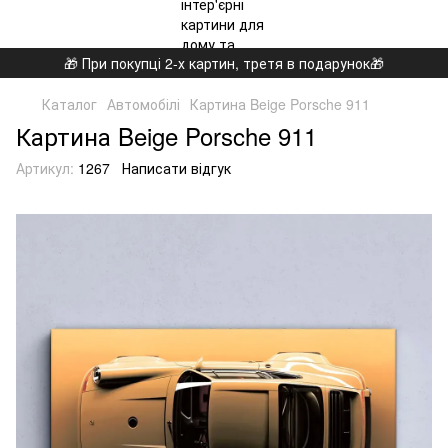
🎁 При покупці 2-х картин, третя в подарунок🎁
Каталог
Автомобілі
Картина Beige Porsche 911
Картина Beige Porsche 911
Артикул:
1267
Написати відгук