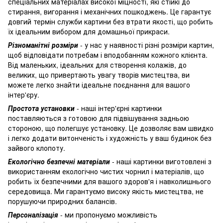
спеціальних матеріалах високої міцності, які стійкі до
стирання, вигорання і механічних пошкоджень. Це гарантує
довгий термін служби картини без втрати якості, що робить
їх ідеальним вибором для домашньої прикраси.
Різноманітні розміри
- у нас у наявності різні розміри картин,
щоб відповідати потребам і вподобанням кожного клієнта.
Від маленьких, ідеальних для створення колажів, до
великих, що привертають увагу творів мистецтва, ви
можете легко знайти ідеальне поєднання для вашого
інтер'єру.
Простота установки
- наші інтер'єрні картинки
поставляються з готовою для підвішування задньою
стороною, що полегшує установку. Це дозволяє вам швидко
і легко додати витонченість і художність у ваш будинок без
зайвого клопоту.
Екологічно безпечні матеріали
- наші картинки виготовлені з
використанням екологічно чистих чорнил і матеріалів, що
робить їх безпечними для вашого здоров'я і навколишнього
середовища. Ми гарантуємо високу якість мистецтва, не
порушуючи природних балансів.
Персоналізація
- ми пропонуємо можливість