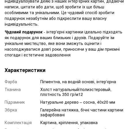
індивідуалізувати деякі з наших інтер'єрних картин, додаючи
написи, цитати або дати, щоб зробити їх ще більш
особливими та унікальними. Це чудовий спосіб зробити
подарунок незабутнім або підкреслити вашу власну
індивідуальність.
Чудовий подарунок
- інтер'єрні картинки ідеально підходять
як подарунок для ваших близьких і друзів. Подаруйте їм
унікальне мистецтво, яке вони зможуть оцінити і
насолоджуватися довгі роки, приносячи у ваш дім приємні
спогади і естетичне задоволення
Характеристики
Фарба
Пігментна, на водній основі, інтер'єрна
Тканина
Холст натуральный/полиэстеровый,
плотность 350 гр/м12
Підрамник
Натуральне дерево – сосна, 40x20 мм
Збірка
Галерейна натяжка, бічні частини картини
зафарбовані
Комплектація
Картина, кріплення, упаковка