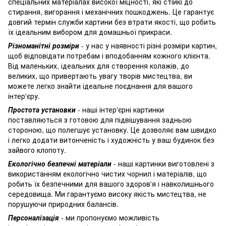
спеціальних матеріалах високої міцності, які стійкі до
стирання, вигорання і механічних пошкоджень. Це гарантує
довгий термін служби картини без втрати якості, що робить
їх ідеальним вибором для домашньої прикраси.
Різноманітні розміри
- у нас у наявності різні розміри картин,
щоб відповідати потребам і вподобанням кожного клієнта.
Від маленьких, ідеальних для створення колажів, до
великих, що привертають увагу творів мистецтва, ви
можете легко знайти ідеальне поєднання для вашого
інтер'єру.
Простота установки
- наші інтер'єрні картинки
поставляються з готовою для підвішування задньою
стороною, що полегшує установку. Це дозволяє вам швидко
і легко додати витонченість і художність у ваш будинок без
зайвого клопоту.
Екологічно безпечні матеріали
- наші картинки виготовлені з
використанням екологічно чистих чорнил і матеріалів, що
робить їх безпечними для вашого здоров'я і навколишнього
середовища. Ми гарантуємо високу якість мистецтва, не
порушуючи природних балансів.
Персоналізація
- ми пропонуємо можливість