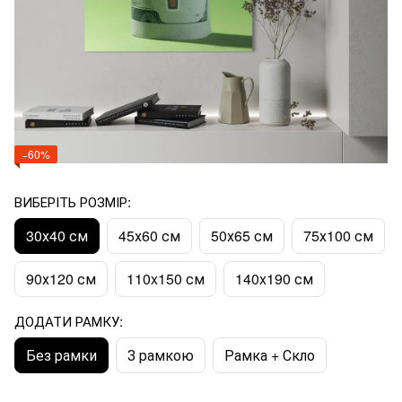
−60%
ВИБЕРІТЬ РОЗМІР:
30х40 см
45х60 см
50х65 см
75х100 см
90х120 см
110x150 см
140x190 см
ДОДАТИ РАМКУ:
Без рамки
З рамкою
Рамка + Скло