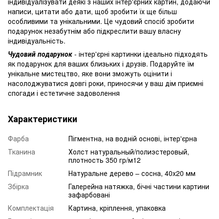
індивідуалізувати деякі з наших інтер'єрних картин, додаючи
написи, цитати або дати, щоб зробити їх ще більш
особливими та унікальними. Це чудовий спосіб зробити
подарунок незабутнім або підкреслити вашу власну
індивідуальність.
Чудовий подарунок
- інтер'єрні картинки ідеально підходять
як подарунок для ваших близьких і друзів. Подаруйте їм
унікальне мистецтво, яке вони зможуть оцінити і
насолоджуватися довгі роки, приносячи у ваш дім приємні
спогади і естетичне задоволення
Характеристики
Фарба
Пігментна, на водній основі, інтер'єрна
Тканина
Холст натуральный/полиэстеровый,
плотность 350 гр/м12
Підрамник
Натуральне дерево – сосна, 40x20 мм
Збірка
Галерейна натяжка, бічні частини картини
зафарбовані
Комплектація
Картина, кріплення, упаковка