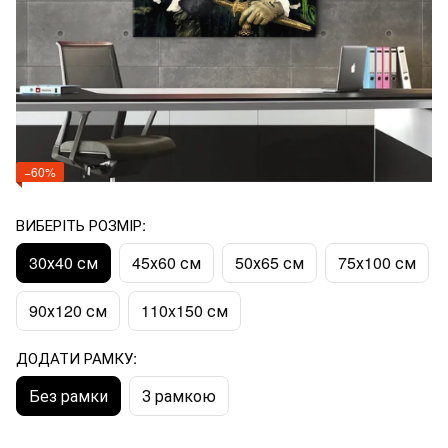
−60%
ВИБЕРІТЬ РОЗМІР:
30х40 см
45х60 см
50х65 см
75х100 см
90х120 см
110x150 см
ДОДАТИ РАМКУ:
Без рамки
З рамкою