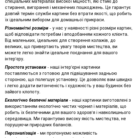
спеціальних матеріалах високої міцності, які стійкі до
стирання, вигорання і механічних пошкоджень. Це гарантує
довгий термін служби картини без втрати якості, що робить
їх ідеальним вибором для домашньої прикраси.
Різноманітні розміри
- у нас у наявності різні розміри картин,
щоб відповідати потребам і вподобанням кожного клієнта.
Від маленьких, ідеальних для створення колажів, до
великих, що привертають увагу творів мистецтва, ви
можете легко знайти ідеальне поєднання для вашого
інтер'єру.
Простота установки
- наші інтер'єрні картинки
поставляються з готовою для підвішування задньою
стороною, що полегшує установку. Це дозволяє вам швидко
і легко додати витонченість і художність у ваш будинок без
зайвого клопоту.
Екологічно безпечні матеріали
- наші картинки виготовлені з
використанням екологічно чистих чорнил і матеріалів, що
робить їх безпечними для вашого здоров'я і навколишнього
середовища. Ми гарантуємо високу якість мистецтва, не
порушуючи природних балансів.
Персоналізація
- ми пропонуємо можливість