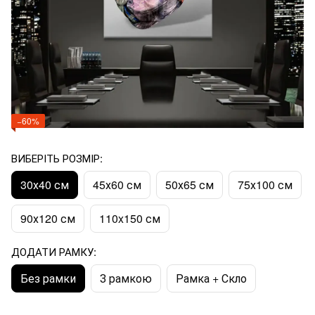
−60%
ВИБЕРІТЬ РОЗМІР:
30х40 см
45х60 см
50х65 см
75х100 см
90х120 см
110x150 см
ДОДАТИ РАМКУ:
Без рамки
З рамкою
Рамка + Скло