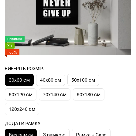
Новинка
Хіт
−60%
ВИБЕРІТЬ РОЗМІР:
30х60 см
40х80 см
50х100 см
60х120 см
70х140 см
90x180 см
120x240 см
ДОДАТИ РАМКУ:
Без рамки
З рамкою
Рамка + Скло