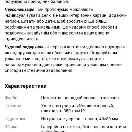
порушуючи природних балансів.
Персоналізація
- ми пропонуємо можливість
індивідуалізувати деякі з наших інтер'єрних картин, додаючи
написи, цитати або дати, щоб зробити їх ще більш
особливими та унікальними. Це чудовий спосіб зробити
подарунок незабутнім або підкреслити вашу власну
індивідуальність.
Чудовий подарунок
- інтер'єрні картинки ідеально підходять
як подарунок для ваших близьких і друзів. Подаруйте їм
унікальне мистецтво, яке вони зможуть оцінити і
насолоджуватися довгі роки, приносячи у ваш дім приємні
спогади і естетичне задоволення
Характеристики
Фарба
Пігментна, на водній основі, інтер'єрна
Тканина
Холст натуральный/полиэстеровый,
плотность 350 гр/м12
Підрамник
Натуральне дерево – сосна, 40x20 мм
Збірка
Галерейна натяжка, бічні частини картини
зафарбовані