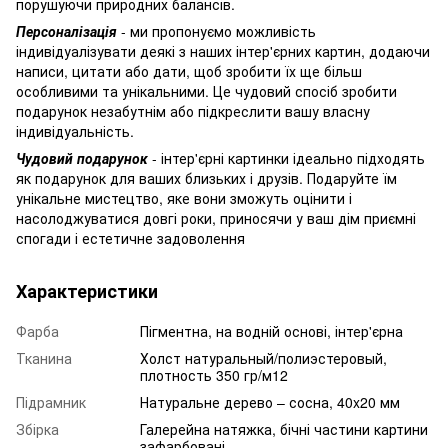
порушуючи природних балансів.
Персоналізація
- ми пропонуємо можливість
індивідуалізувати деякі з наших інтер'єрних картин, додаючи
написи, цитати або дати, щоб зробити їх ще більш
особливими та унікальними. Це чудовий спосіб зробити
подарунок незабутнім або підкреслити вашу власну
індивідуальність.
Чудовий подарунок
- інтер'єрні картинки ідеально підходять
як подарунок для ваших близьких і друзів. Подаруйте їм
унікальне мистецтво, яке вони зможуть оцінити і
насолоджуватися довгі роки, приносячи у ваш дім приємні
спогади і естетичне задоволення
Характеристики
Фарба
Пігментна, на водній основі, інтер'єрна
Тканина
Холст натуральный/полиэстеровый,
плотность 350 гр/м12
Підрамник
Натуральне дерево – сосна, 40x20 мм
Збірка
Галерейна натяжка, бічні частини картини
зафарбовані