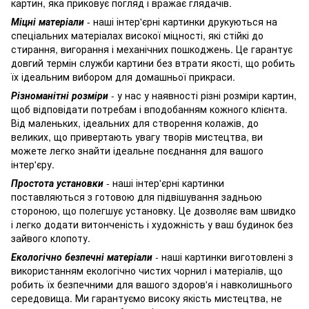
картин, яка приковує погляд і вражає глядачів.
Міцні матеріали
- наші інтер'єрні картинки друкуються на
спеціальних матеріалах високої міцності, які стійкі до
стирання, вигорання і механічних пошкоджень. Це гарантує
довгий термін служби картини без втрати якості, що робить
їх ідеальним вибором для домашньої прикраси.
Різноманітні розміри
- у нас у наявності різні розміри картин,
щоб відповідати потребам і вподобанням кожного клієнта.
Від маленьких, ідеальних для створення колажів, до
великих, що привертають увагу творів мистецтва, ви
можете легко знайти ідеальне поєднання для вашого
інтер'єру.
Простота установки
- наші інтер'єрні картинки
поставляються з готовою для підвішування задньою
стороною, що полегшує установку. Це дозволяє вам швидко
і легко додати витонченість і художність у ваш будинок без
зайвого клопоту.
Екологічно безпечні матеріали
- наші картинки виготовлені з
використанням екологічно чистих чорнил і матеріалів, що
робить їх безпечними для вашого здоров'я і навколишнього
середовища. Ми гарантуємо високу якість мистецтва, не