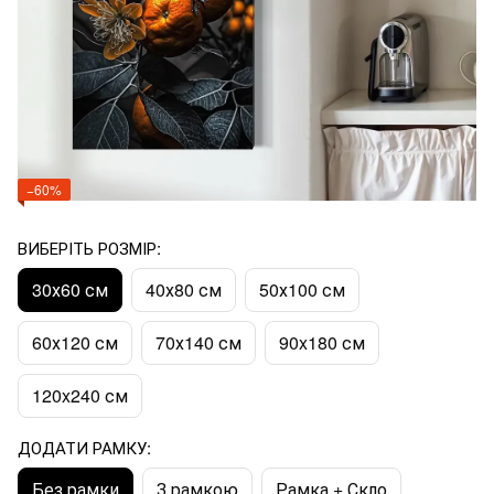
−60%
ВИБЕРІТЬ РОЗМІР:
30х60 см
40х80 см
50х100 см
60х120 см
70х140 см
90x180 см
120x240 см
ДОДАТИ РАМКУ:
Без рамки
З рамкою
Рамка + Скло