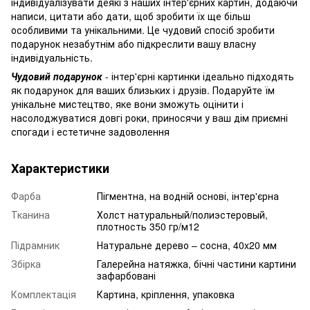
індивідуалізувати деякі з наших інтер'єрних картин, додаючи
написи, цитати або дати, щоб зробити їх ще більш
особливими та унікальними. Це чудовий спосіб зробити
подарунок незабутнім або підкреслити вашу власну
індивідуальність.
Чудовий подарунок
- інтер'єрні картинки ідеально підходять
як подарунок для ваших близьких і друзів. Подаруйте їм
унікальне мистецтво, яке вони зможуть оцінити і
насолоджуватися довгі роки, приносячи у ваш дім приємні
спогади і естетичне задоволення
Характеристики
Фарба
Пігментна, на водній основі, інтер'єрна
Тканина
Холст натуральный/полиэстеровый,
плотность 350 гр/м12
Підрамник
Натуральне дерево – сосна, 40x20 мм
Збірка
Галерейна натяжка, бічні частини картини
зафарбовані
Комплектація
Картина, кріплення, упаковка