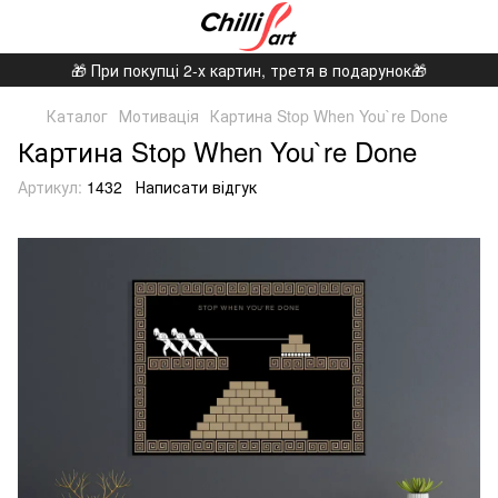
🎁 При покупці 2-х картин, третя в подарунок🎁
Каталог
Мотивація
Картина Stop When You`re Done
Картина Stop When You`re Done
Артикул:
1432
Написати відгук