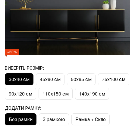
−60%
ВИБЕРІТЬ РОЗМІР:
30х40 см
45х60 см
50х65 см
75х100 см
90х120 см
110x150 см
140x190 см
ДОДАТИ РАМКУ:
Без рамки
З рамкою
Рамка + Скло