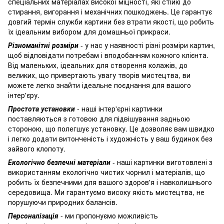
спеціальних матеріалах високої міцності, які стійкі до
стирання, вигорання і механічних пошкоджень. Це гарантує
довгий термін служби картини без втрати якості, що робить
їх ідеальним вибором для домашньої прикраси.
Різноманітні розміри
- у нас у наявності різні розміри картин,
щоб відповідати потребам і вподобанням кожного клієнта.
Від маленьких, ідеальних для створення колажів, до
великих, що привертають увагу творів мистецтва, ви
можете легко знайти ідеальне поєднання для вашого
інтер'єру.
Простота установки
- наші інтер'єрні картинки
поставляються з готовою для підвішування задньою
стороною, що полегшує установку. Це дозволяє вам швидко
і легко додати витонченість і художність у ваш будинок без
зайвого клопоту.
Екологічно безпечні матеріали
- наші картинки виготовлені з
використанням екологічно чистих чорнил і матеріалів, що
робить їх безпечними для вашого здоров'я і навколишнього
середовища. Ми гарантуємо високу якість мистецтва, не
порушуючи природних балансів.
Персоналізація
- ми пропонуємо можливість