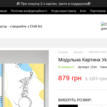
🎁 При покупці 2-х картин, третя в подарунок🎁
мація
Політика конфіденційності
Угода користувача
Блог
Партнерам
'єр - створюйте з Chilli Art.
Головна
Каталог
ПАТРІОТИЧНІ
Модульна Картина Ук
В наявності
Артикул: 1154
Напи
879 грн
1 197 грн
ВИБЕРІТЬ РОЗМІР: