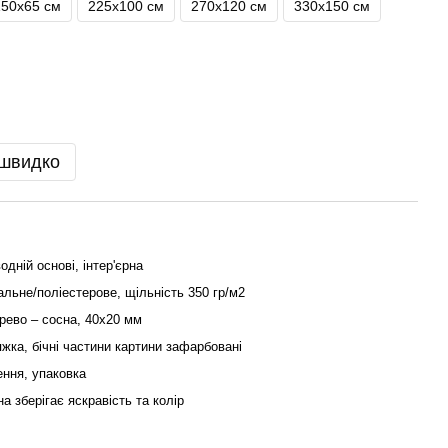
150х65 см
225х100 см
270х120 см
330х150 см
 швидко
одній основі, інтер'єрна
льне/поліестерове, щільність 350 гр/м2
рево – сосна, 40x20 мм
жка, бічні частини картини зафарбовані
ення, упаковка
на зберігає яскравість та колір