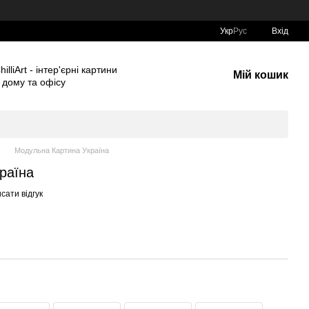
Укр
Рус
Вхід
Мій кошик
Модульна Картина Україна
раїна
сати відгук