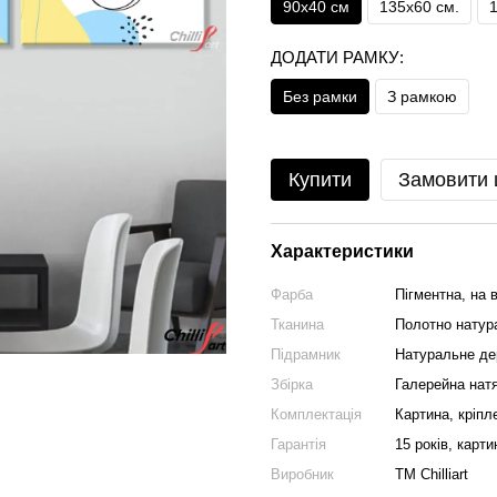
90х40 см
135х60 см.
ДОДАТИ РАМКУ:
Без рамки
З рамкою
Купити
Замовити
Характеристики
Фарба
Пігментна, на в
Тканина
Полотно натура
Підрамник
Натуральне де
Збірка
Галерейна натя
Комплектація
Картина, кріпл
Гарантія
15 років, карти
Виробник
ТМ Chilliart