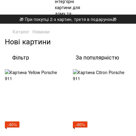
🎁 При покупці 2-х картин, третя в подарунок🎁
Каталог
Новинки
Нові картини
Фільтр
За популярністю
−60%
−60%