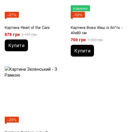
Новинка
−27%
−53%
Картина Heart of the Cars
Картина Вова їбаш їх бл*ть -
40х80 см
879 грн
1 197 грн
769 грн
1 650 грн
Купити
Купити
−23%